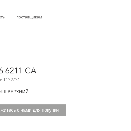
кты
поставщикам
6 6211 CA
: T132731
ЫШ ВЕРХНИЙ
житесь с нами для покупки