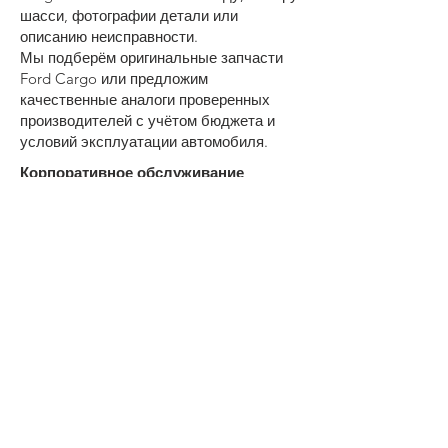
шасси, фотографии детали или
описанию неисправности.
Мы подберём оригинальные запчасти
Ford Cargo или предложим
качественные аналоги проверенных
производителей с учётом бюджета и
условий эксплуатации автомобиля.
Корпоративное обслуживание
Работаем с транспортными
компаниями, сервисными центрами и
владельцами собственного автопарка.
Для корпоративных клиентов доступны:
• анализ потребности в запасных
частях;
• формирование складского запаса;
• работа с филиалами и
обособленными подразделениями;
• отсрочка платежа;
• участие в тендерных процедурах;
• электронный документооборот.