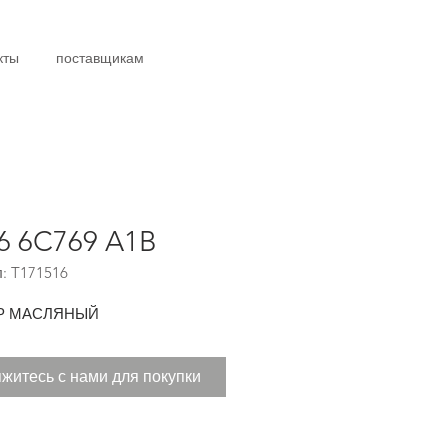
кты
поставщикам
6 6C769 A1B
: T171516
Р МАСЛЯНЫЙ
житесь с нами для покупки