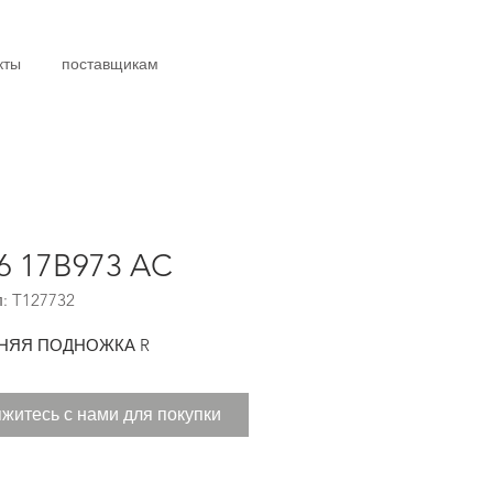
кты
поставщикам
6 17B973 AC
: T127732
НЯЯ ПОДНОЖКА R
житесь с нами для покупки