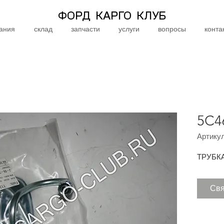
ФОРД КАРГО КЛУБ
ания
склад
запчасти
услуги
вопросы
конта
5C4
Артикул
ТРУБК
Свя