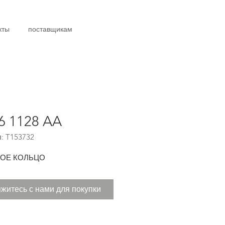
кты
поставщикам
6 1128 AA
: T153732
ОЕ КОЛЬЦО
житесь с нами для покупки