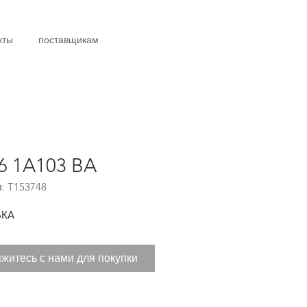
кты
поставщикам
6 1A103 BA
: T153748
КА
житесь с нами для покупки