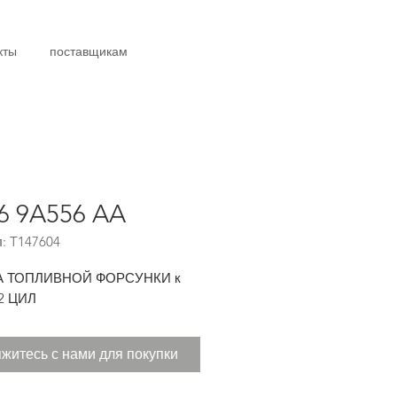
кты
поставщикам
6 9A556 AA
: T147604
А ТОПЛИВНОЙ ФОРСУНКИ к
#2 ЦИЛ
житесь с нами для покупки